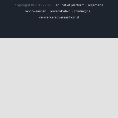
Copyright © 2012 - 2025 |
educatief platform
|
algemene
voorwaarden
|
privacybeleid
|
studiegids
|
verwerkersovereenkomst