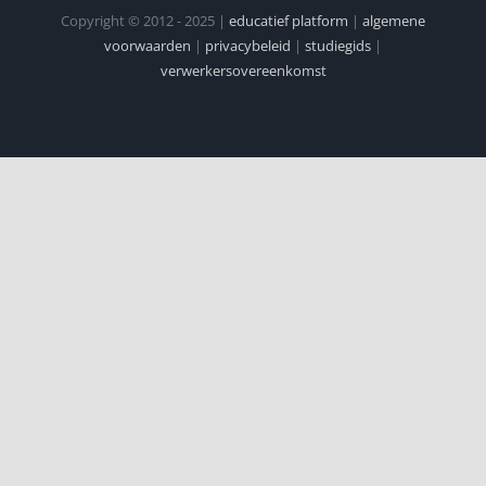
Copyright © 2012 - 2025 |
educatief platform
|
algemene
voorwaarden
|
privacybeleid
|
studiegids
|
verwerkersovereenkomst