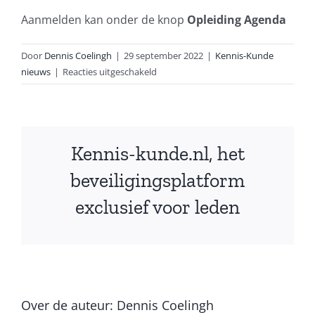
Aanmelden kan onder de knop
Opleiding Agenda
Door
Dennis Coelingh
|
29 september 2022
|
Kennis-Kunde
voor
nieuws
|
Reacties uitgeschakeld
De
eerste
ESO
cursus
Kennis-kunde.nl, het
binnen
het
beveiligingsplatform
plaform
exclusief voor leden
Over de auteur:
Dennis Coelingh