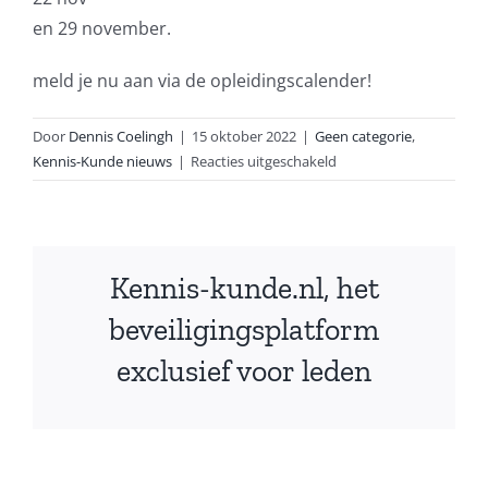
en 29 november.
meld je nu aan via de opleidingscalender!
Door
Dennis Coelingh
|
15 oktober 2022
|
Geen categorie
,
voor
Kennis-Kunde nieuws
|
Reacties uitgeschakeld
Diverse
data
voor
BHV
Kennis-kunde.nl, het
trainingen
in
beveiligingsplatform
Leidschendam
exclusief voor leden