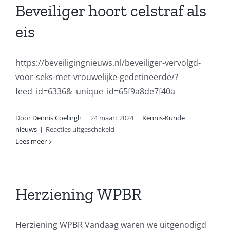
Beveiliger hoort celstraf als
eis
https://beveiligingnieuws.nl/beveiliger-vervolgd-
voor-seks-met-vrouwelijke-gedetineerde/?
feed_id=6336&_unique_id=65f9a8de7f40a
Door
Dennis Coelingh
|
24 maart 2024
|
Kennis-Kunde
voor
nieuws
|
Reacties uitgeschakeld
Beveiliger
Lees meer
hoort
celstraf
als
eis
Herziening WPBR
Herziening WPBR Vandaag waren we uitgenodigd