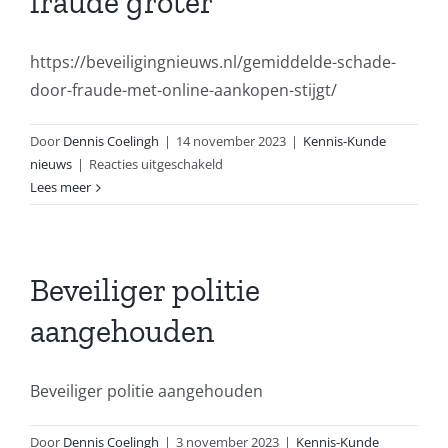
fraude groter
https://beveiligingnieuws.nl/gemiddelde-schade-
door-fraude-met-online-aankopen-stijgt/
Door
Dennis Coelingh
|
14 november 2023
|
Kennis-Kunde
voor
nieuws
|
Reacties uitgeschakeld
Gemiddelde
Lees meer
schade
door
fraude
groter
Beveiliger politie
aangehouden
Beveiliger politie aangehouden
Door
Dennis Coelingh
|
3 november 2023
|
Kennis-Kunde