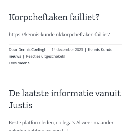
jaar
verder?
Korpcheftaken failliet?
https://kennis-kunde.nl/korpcheftaken-failliet/
Door
Dennis Coelingh
|
14 december 2023
|
Kennis-Kunde
voor
nieuws
|
Reacties uitgeschakeld
Korpcheftaken
Lees meer
failliet?
De laatste informatie vanuit
Justis
Beste platformleden, collega's Al weer maanden
geleden hebben wij een [...]