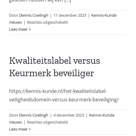
Door
Dennis Coelingh
|
11 december 2023
|
Kennis-Kunde
voor
nieuws
|
Reacties uitgeschakeld
De
Lees meer
laatste
informatie
vanuit
Justis
Kwaliteitslabel versus
Keurmerk beveiliger
https://kennis-kunde.nl/het-kwaliteitslabel-
veiligheidsdomein-versus-keurmerk-beveiliging/
Door
Dennis Coelingh
|
4 december 2023
|
Kennis-Kunde
voor
nieuws
|
Reacties uitgeschakeld
Kwaliteitslabel
Lees meer
versus