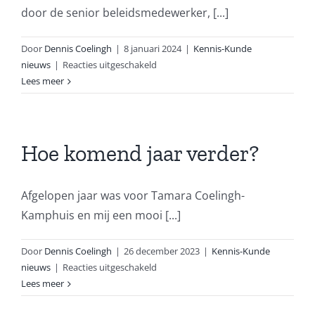
door de senior beleidsmedewerker, [...]
Door
Dennis Coelingh
|
8 januari 2024
|
Kennis-Kunde
voor
nieuws
|
Reacties uitgeschakeld
Herziening
Lees meer
WPBR
Hoe komend jaar verder?
Afgelopen jaar was voor Tamara Coelingh-
Kamphuis en mij een mooi [...]
Door
Dennis Coelingh
|
26 december 2023
|
Kennis-Kunde
voor
nieuws
|
Reacties uitgeschakeld
Hoe
Lees meer
komend