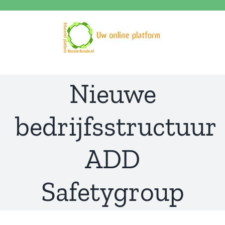
Ga
naar
inhoud
Nieuwe
bedrijfsstructuur
ADD
Safetygroup