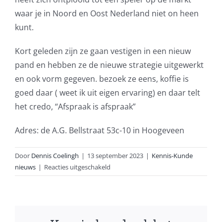
waar je in Noord en Oost Nederland niet on heen
kunt.
Kort geleden zijn ze gaan vestigen in een nieuw
pand en hebben ze de nieuwe strategie uitgewerkt
en ook vorm gegeven. bezoek ze eens, koffie is
goed daar ( weet ik uit eigen ervaring) en daar telt
het credo, “Afspraak is afspraak”
Adres: de A.G. Bellstraat 53c-10 in Hoogeveen
Door
Dennis Coelingh
|
13 september 2023
|
Kennis-Kunde
voor
nieuws
|
Reacties uitgeschakeld
Nieuwe
bedrijfsstructuur
ADD
Safetygroup