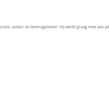
docent, auteur en levensgenieter. Hij werkt graag mee aan jul
Hoe
Herziening
kome
WPBR
jaar