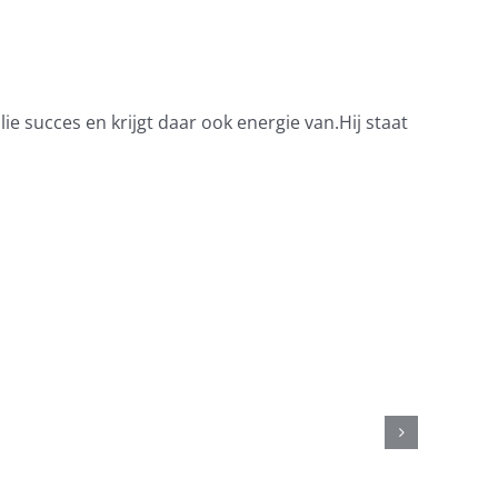
lie succes en krijgt daar ook energie van.Hij staat
Korpcheftaken
nd
failliet?