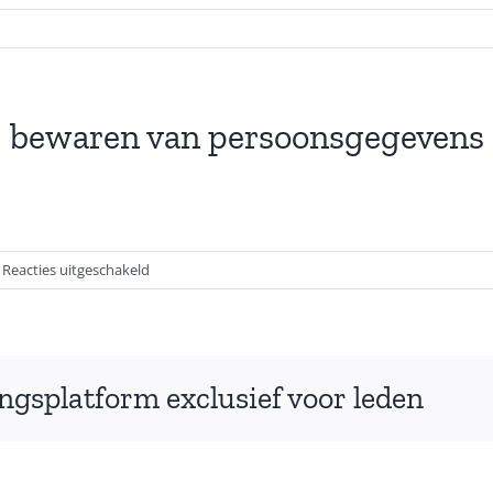
ij bewaren van persoonsgegevens
voor
Reacties uitgeschakeld
Mogelijk
strengere
eisen
bij
ingsplatform exclusief voor leden
bewaren
van
persoonsgegevens