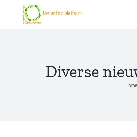
Ga
naar
inhoud
Diverse nieu
Hom