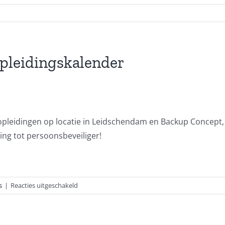
opleidingskalender
opleidingen op locatie in Leidschendam en Backup Concept, 
ng tot persoonsbeveiliger!
voor
s
|
Reacties uitgeschakeld
Diverse
nieuwe
data