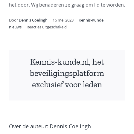
het door. Wij benaderen ze graag om lid te worden.
Door
Dennis Coelingh
|
16 mei 2023
|
Kennis-Kunde
voor
nieuws
|
Reacties uitgeschakeld
64
bedrijven
op
het
Kennis-kunde.nl, het
platform
beveiligingsplatform
exclusief voor leden
Over de auteur:
Dennis Coelingh