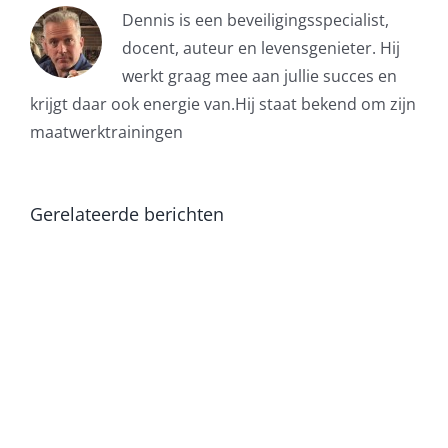
Dennis is een beveiligingsspecialist,
docent, auteur en levensgenieter. Hij
werkt graag mee aan jullie succes en
krijgt daar ook energie van.Hij staat bekend om zijn
maatwerktrainingen
Gerelateerde berichten
Beveiliger
hoort
celstraf
als
eis