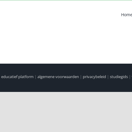
Hom
|
educatief platform
|
algemene voorwaarden
|
privacybeleid
|
studiegids
|