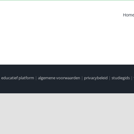
Hom
|
educatief platform
|
algemene voorwaarden
|
privacybeleid
|
studiegids
|